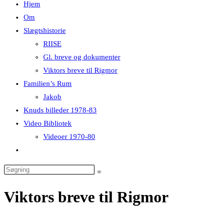
Hjem
Om
Slægtshistorie
RIISE
Gl. breve og dokumenter
Viktors breve til Rigmor
Familien’s Rum
Jakob
Knuds billeder 1978-83
Video Bibliotek
Videoer 1970-80
Toggle
website
search
Viktors breve til Rigmor