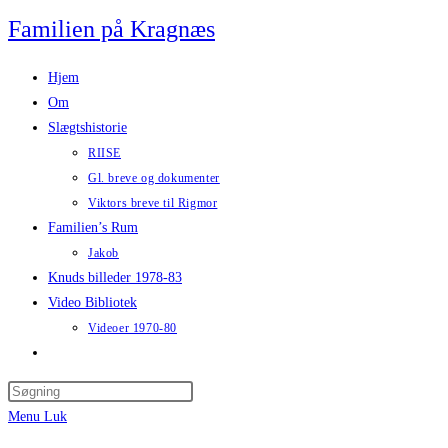
Skip
Familien på Kragnæs
to
content
Hjem
Om
Slægtshistorie
RIISE
Gl. breve og dokumenter
Viktors breve til Rigmor
Familien’s Rum
Jakob
Knuds billeder 1978-83
Video Bibliotek
Videoer 1970-80
Toggle
website
search
Menu
Luk